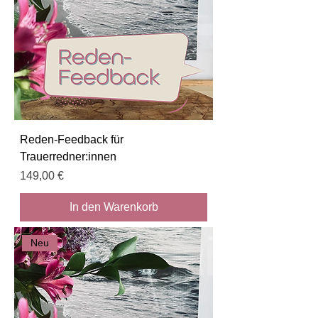
Reden-Feedback für
Trauerredner:innen
Preis
149,00 €
In den Warenkorb
Neu