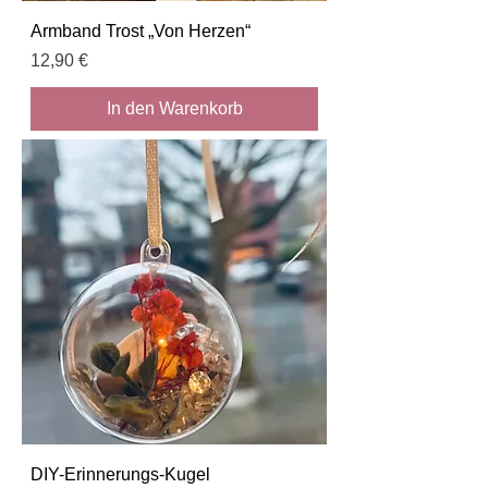
Armband Trost „Von Herzen“
Preis
12,90 €
In den Warenkorb
DIY-Erinnerungs-Kugel