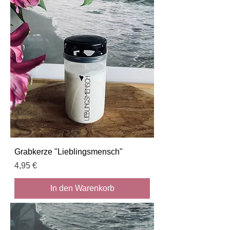
Grabkerze "Lieblingsmensch"
Preis
4,95 €
In den Warenkorb