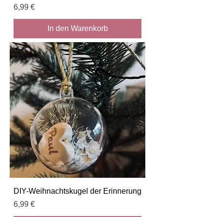
Preis
6,99 €
In den Warenkorb
DIY-Weihnachtskugel der Erinnerung
Preis
6,99 €