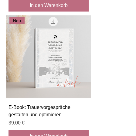
In den Warenkorb
Neu
E-Book: Trauervorgespräche
gestalten und optimieren
Preis
39,00 €