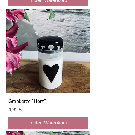
In den Warenkorb
Grabkerze "Herz"
Preis
4,95 €
In den Warenkorb