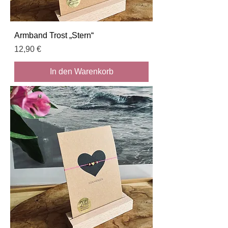
Armband Trost „Stern“
Preis
12,90 €
In den Warenkorb