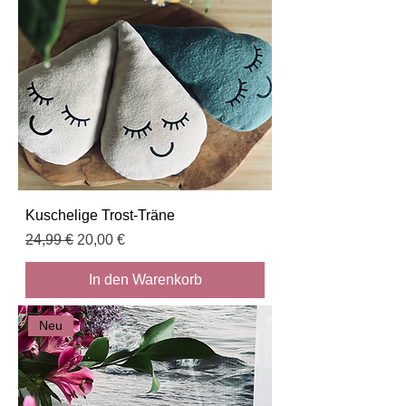
Kuschelige Trost-Träne
Standardpreis
Sale-Preis
24,99 €
20,00 €
In den Warenkorb
Neu