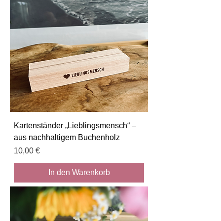
Kartenständer „Lieblingsmensch“ –
aus nachhaltigem Buchenholz
Preis
10,00 €
In den Warenkorb