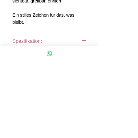
sichtbar, greifbar, ehrlich
Ein stilles Zeichen für das, was
bleibt.
Spezifikation:
Maße: 120 × 30 × 20 mm
(L × B × H)
Massives, unbehandeltes
Buchenholz mit natürlicher
Maserung
kontakt.
Hochwertige Lasergravur
„Lieblingsmensch“ mit Herzsymbol
© katharina esser – worte, die wirken.
trösten. bewegen. verbinden
Regional gefertigt in
Niedersachsen
50354 Hürth, Germany
hallo@katharinaesser.de
plastikfrei & nachhaltig verpackt
+49 173 325 7451
blog.
presse & podcast.
impressum.