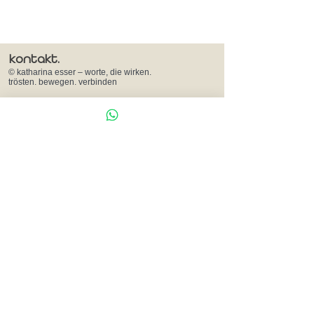
kontakt.
© katharina esser – worte, die wirken.
trösten. bewegen. verbinden
50354 Hürth, Germany
hallo@katharinaesser.de
+49 173 325 7451
blog.
presse & podcast.
impressum.
datenschutz.
bleib informiert.
Vorname
E-Mail-Adresse